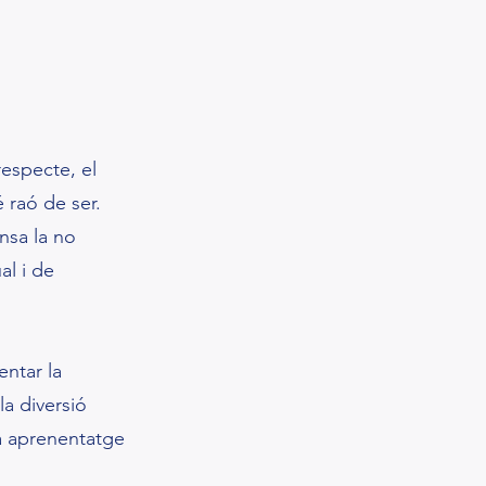
respecte, el
é raó de ser.
nsa la no
al i de
entar la
la diversió
a aprenentatge