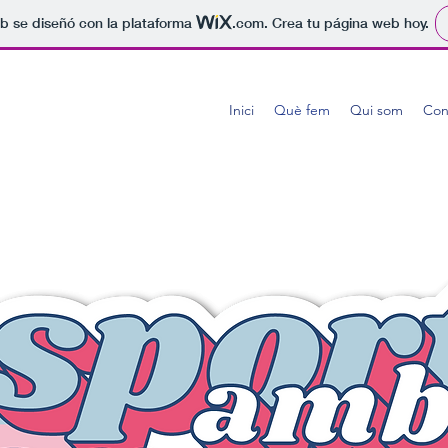
b se diseñó con la plataforma
.com
. Crea tu página web hoy.
Inici
Què fem
Qui som
Con